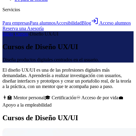
Servicios
Para empresas
Para alumnos
Accesibilidad
Blog
Acceso alumnos
Reserva una Asesoría
Inicio
›
Cursos
›
Diseño UX/UI
Cursos de Diseño UX/UI
Diseña productos digitales centrados en el usuario.
El diseño UX/UI es una de las profesiones digitales más
demandadas. Aprenderás a realizar investigación con usuarios,
diseñar interfaces y prototipos y crear un portafolio real, de la teoría
a la práctica, con un mentor que te acompaña paso a paso.
👨‍🏫
Mentor personal
🎓
Certificación
♾️
Acceso de por vida
💼
Apoyo a la empleabilidad
Cursos de Diseño UX/UI