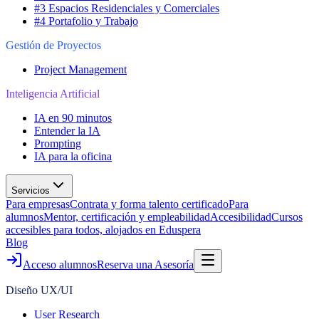
#3 Espacios Residenciales y Comerciales
#4 Portafolio y Trabajo
Gestión de Proyectos
Project Management
Inteligencia Artificial
IA en 90 minutos
Entender la IA
Prompting
IA para la oficina
Servicios
Para empresas
Contrata y forma talento certificado
Para
alumnos
Mentor, certificación y empleabilidad
Accesibilidad
Cursos
accesibles para todos, alojados en Eduspera
Blog
Acceso alumnos
Reserva una Asesoría
Diseño UX/UI
User Research