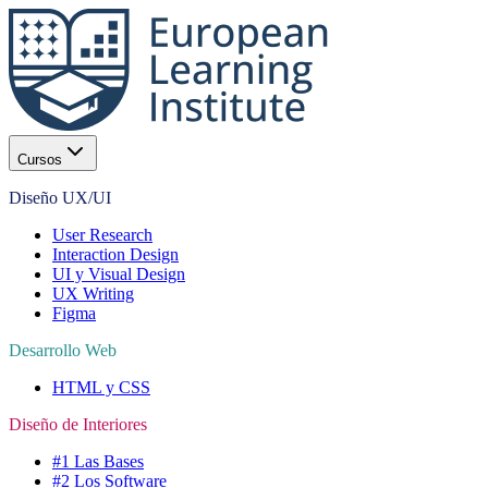
Cursos
Diseño UX/UI
User Research
Interaction Design
UI y Visual Design
UX Writing
Figma
Desarrollo Web
HTML y CSS
Diseño de Interiores
#1 Las Bases
#2 Los Software